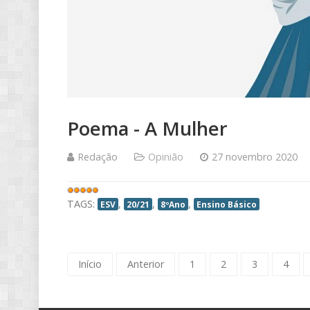
Poema - A Mulher
Redação
Opinião
27 novembro 2020
Votos
do
TAGS:
,
,
,
ESV
20/21
8ºAno
Ensino Básico
utilizador:
5
/
5
Início
Anterior
1
2
3
4