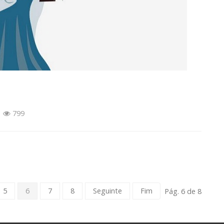
799
5
6
7
8
Seguinte
Fim
Pág. 6 de 8