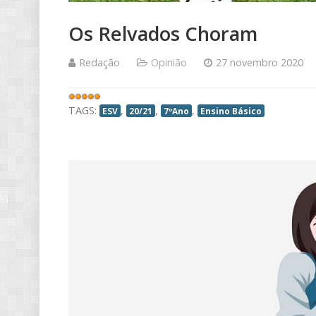
Os Relvados Choram
Redação
Opinião
27 novembro 2020
Votos
do
TAGS:
,
,
,
ESV
20/21
7ºAno
Ensino Básico
utilizador:
5
/
5