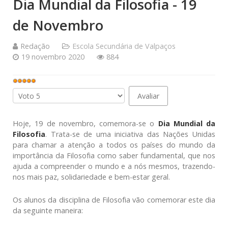
Dia Mundial da Filosofia - 19
de Novembro
Redação
Escola Secundária de Valpaços
19 novembro 2020
884
Votos
do
Avalie,
utilizador:
por
5
/
5
favor
Hoje, 19 de novembro, comemora-se o
Dia Mundial da
Filosofia
. Trata-se de uma iniciativa das Nações Unidas
para chamar a atenção a todos os países do mundo da
importância da Filosofia como saber fundamental, que nos
ajuda a compreender o mundo e a nós mesmos, trazendo-
nos mais paz, solidariedade e bem-estar geral.
Os alunos da disciplina de Filosofia vão comemorar este dia
da seguinte maneira: